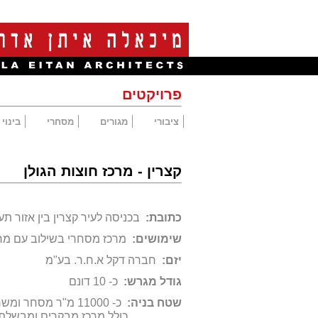
פרויקטים
ציבורי
מגורים
מסחרי
בינוי
קצרין - מרכז חוצות הגולן
כתובת:
בכניסה לעיר קצרין בין אזור ת
שימושים:
מרכז מסחרי בשילוב עם מר
יזם:
חברה דקל א.ח.ר. בע"מ
גודל מגרש:
כ- 10 דונם
שטח בניה:
כ- 11000 מ"ר מסחר ומשרדים
כולל מרכז מבקרים ומבשלת ב